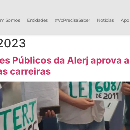
m Somos
Entidades
#VcPrecisaSaber
Notícias
Apo
 2023
s Públicos da Alerj aprova a
s carreiras