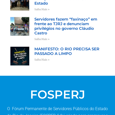
Estado
Saiba Mais »
Servidores fazem “faxinaço” em
frente ao TJRJ e denunciam
privilégios no governo Cláudio
Castro
Saiba Mais »
MANIFESTO: O RIO PRECISA SER
PASSADO A LIMPO
Saiba Mais »
FOSPERJ
O Fórum Permanente de Servidores Públicos do Estado