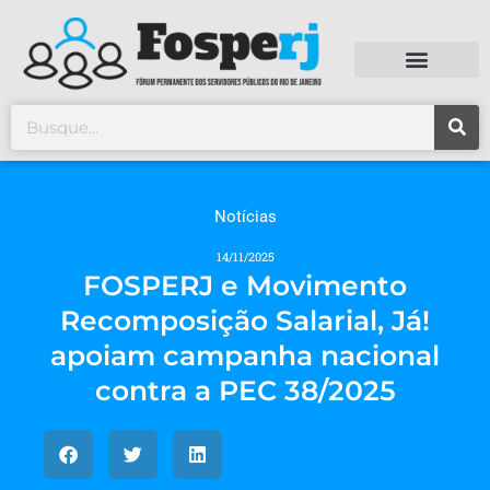
Notícias
14/11/2025
FOSPERJ e Movimento
Recomposição Salarial, Já!
apoiam campanha nacional
contra a PEC 38/2025