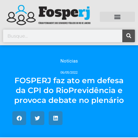
Notícias
06/05/2022
FOSPERJ faz ato em defesa
da CPI do RioPrevidência e
provoca debate no plenário