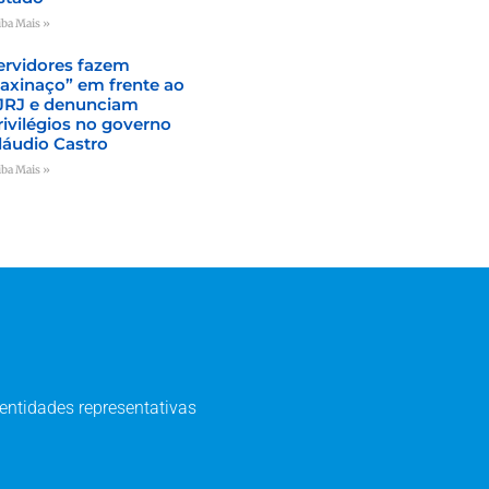
iba Mais »
ervidores fazem
faxinaço” em frente ao
JRJ e denunciam
rivilégios no governo
láudio Castro
iba Mais »
entidades representativas