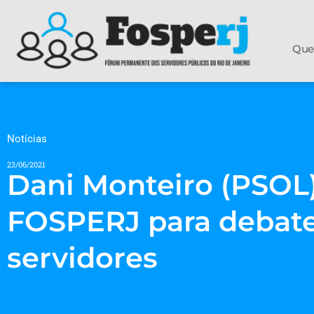
Que
Notícias
23/06/2021
Dani Monteiro (PSOL
FOSPERJ para debate
servidores