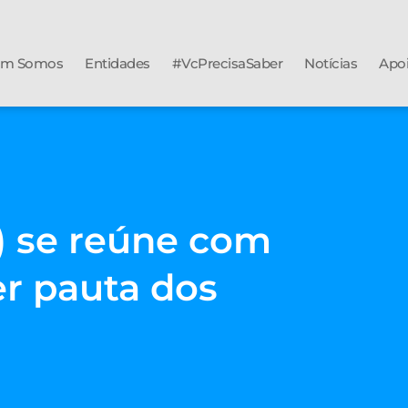
m Somos
Entidades
#VcPrecisaSaber
Notícias
Apo
) se reúne com
r pauta dos