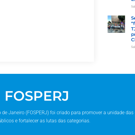
Sa
S
“
T
p
C
Sa
FOSPERJ
de Janeiro (FOSPERJ) foi criado para promover a unidade das 
blicos e fortalecer as lutas das categorias.