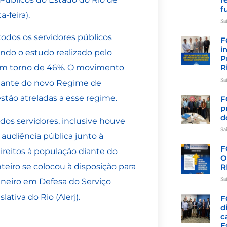
f
-feira).
Sa
todos os servidores públicos
F
i
ando o estudo realizado pelo
P
R
m em torno de 46%. O movimento
Sa
diante do novo Regime de
stão atreladas a esse regime.
F
p
d
os servidores, inclusive houve
Sa
audiência pública junto à
F
reitos à população diante do
O
eiro se colocou à disposição para
R
Sa
aneiro em Defesa do Serviço
tiva do Rio (Alerj).
F
d
c
E