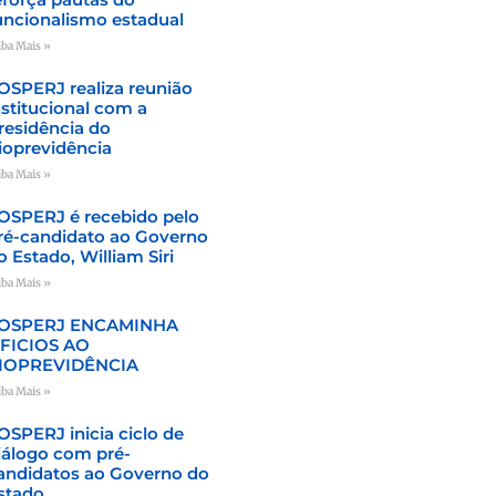
uncionalismo estadual
iba Mais »
OSPERJ realiza reunião
nstitucional com a
residência do
ioprevidência
iba Mais »
OSPERJ é recebido pelo
ré-candidato ao Governo
o Estado, William Siri
iba Mais »
OSPERJ ENCAMINHA
FICIOS AO
IOPREVIDÊNCIA
iba Mais »
OSPERJ inicia ciclo de
iálogo com pré-
andidatos ao Governo do
stado