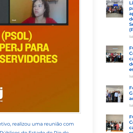
L
p
a
d
S
(
Sa
F
C
c
d
e
Sa
F
G
a
Sa
F
C
tivo, realizou uma reunião com
c
Públicos do Estado do Rio de
r