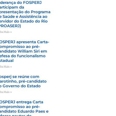
iderança do FOSPERJ
articipam da
presentação do Programa
e Saúde e Assistência ao
ervidor do Estado do Rio
PROASERJ)
iba Mais »
OSPERJ apresenta Carta-
ompromisso ao pré-
andidato William Siri em
efesa do funcionalismo
stadual
iba Mais »
osperj se reúne com
arotinho, pré-candidato
o Governo do Estado
iba Mais »
OSPERJ entrega Carta
ompromisso ao pré-
andidato Eduardo Paes e
eforça pautas do