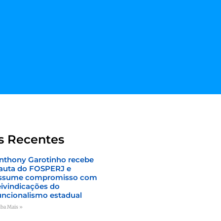
s Recentes
nthony Garotinho recebe
auta do FOSPERJ e
ssume compromisso com
eivindicações do
uncionalismo estadual
iba Mais »