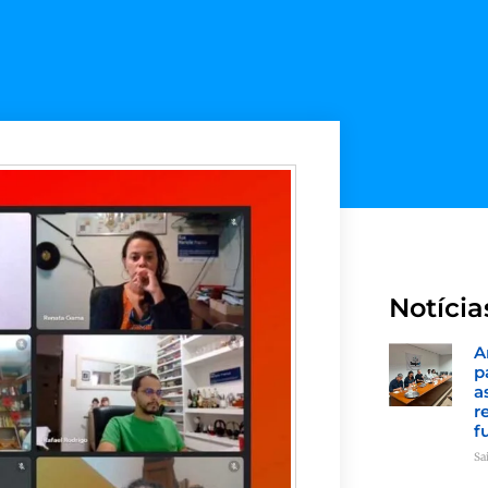
Notícia
A
p
a
r
f
Sa