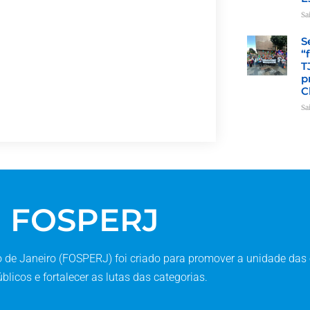
Sa
S
“
T
p
C
Sa
FOSPERJ
de Janeiro (FOSPERJ) foi criado para promover a unidade das 
blicos e fortalecer as lutas das categorias.