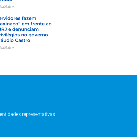
iba Mais »
ervidores fazem
faxinaço” em frente ao
JRJ e denunciam
rivilégios no governo
láudio Castro
iba Mais »
entidades representativas