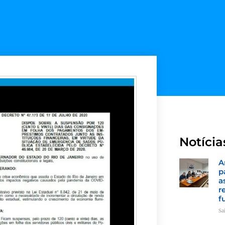
Notícia
A
p
a
r
f
Sa