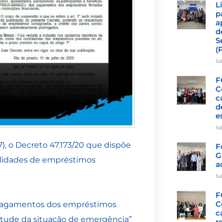
L
p
a
d
S
(
Sa
F
C
c
d
e
Sa
), o Decreto 47.173/20 que dispõe
F
G
alidades de empréstimos
a
Sa
F
C
 pagamentos dos empréstimos
c
virtude da situação de emergência”
r