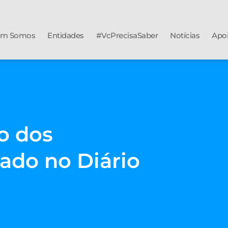
m Somos
Entidades
#VcPrecisaSaber
Notícias
Apo
o dos
ado no Diário