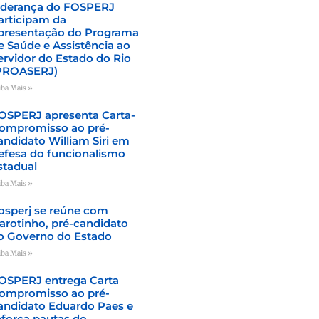
iderança do FOSPERJ
articipam da
presentação do Programa
e Saúde e Assistência ao
ervidor do Estado do Rio
PROASERJ)
iba Mais »
OSPERJ apresenta Carta-
ompromisso ao pré-
andidato William Siri em
efesa do funcionalismo
stadual
iba Mais »
osperj se reúne com
arotinho, pré-candidato
o Governo do Estado
iba Mais »
OSPERJ entrega Carta
ompromisso ao pré-
andidato Eduardo Paes e
eforça pautas do