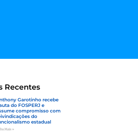
s Recentes
nthony Garotinho recebe
auta do FOSPERJ e
ssume compromisso com
eivindicações do
uncionalismo estadual
iba Mais »