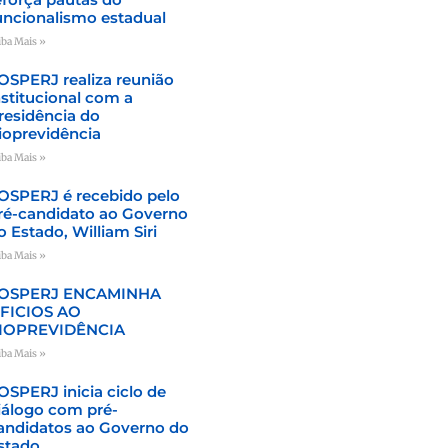
uncionalismo estadual
iba Mais »
OSPERJ realiza reunião
nstitucional com a
residência do
ioprevidência
iba Mais »
OSPERJ é recebido pelo
ré-candidato ao Governo
o Estado, William Siri
iba Mais »
OSPERJ ENCAMINHA
FICIOS AO
IOPREVIDÊNCIA
iba Mais »
OSPERJ inicia ciclo de
iálogo com pré-
andidatos ao Governo do
stado