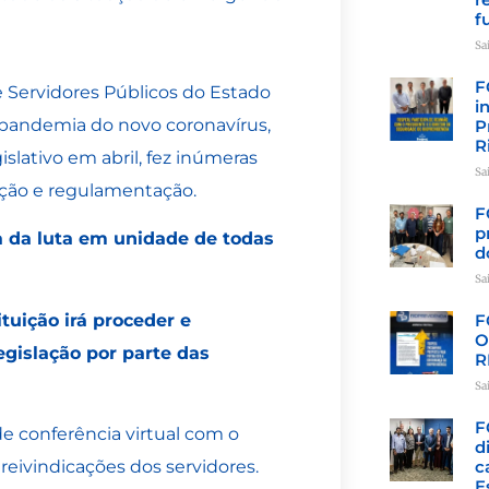
f
Sa
F
 Servidores Públicos do Estado
i
 pandemia do novo coronavírus,
P
R
slativo em abril, fez inúmeras
Sa
vação e regulamentação.
F
p
a da luta em unidade de todas
d
Sa
tuição irá proceder e
F
O
gislação por parte das
R
Sa
F
e conferência virtual com o
d
c
reivindicações dos servidores.
E