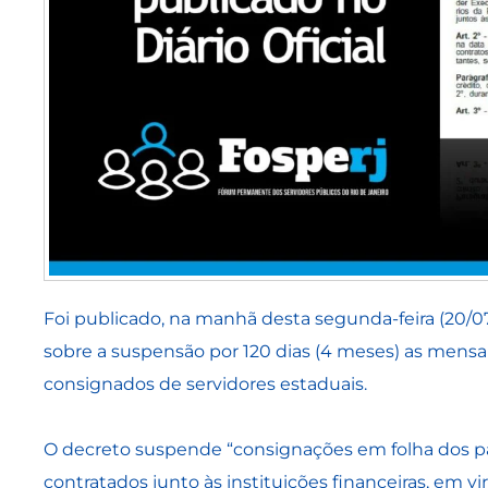
Foi publicado, na manhã desta segunda-feira (20/07
sobre a suspensão por 120 dias (4 meses) as mens
consignados de servidores estaduais.
O decreto suspende “consignações em folha dos
contratados junto às instituições financeiras, em 