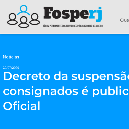
Que
Notícias
20/07/2020
Decreto da suspensã
consignados é public
Oficial