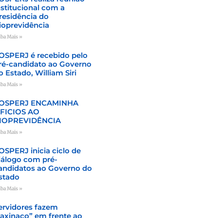
nstitucional com a
residência do
ioprevidência
iba Mais »
OSPERJ é recebido pelo
ré-candidato ao Governo
o Estado, William Siri
iba Mais »
OSPERJ ENCAMINHA
FICIOS AO
IOPREVIDÊNCIA
iba Mais »
OSPERJ inicia ciclo de
iálogo com pré-
andidatos ao Governo do
stado
iba Mais »
ervidores fazem
faxinaço” em frente ao