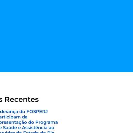
s Recentes
iderança do FOSPERJ
articipam da
presentação do Programa
e Saúde e Assistência ao
ervidor do Estado do Rio