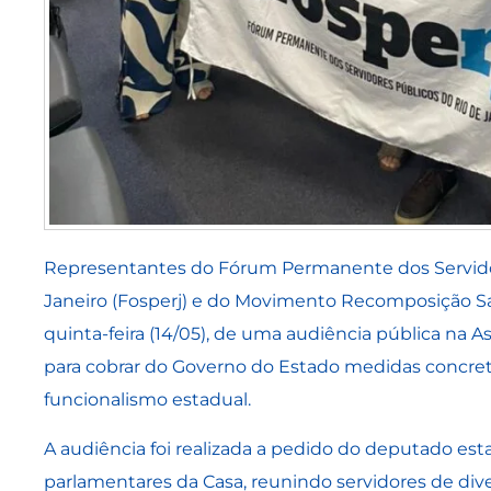
Representantes do Fórum Permanente dos Servidor
Janeiro (Fosperj) e do Movimento Recomposição Sala
quinta-feira (14/05), de uma audiência pública na As
para cobrar do Governo do Estado medidas concret
funcionalismo estadual.
A audiência foi realizada a pedido do deputado esta
parlamentares da Casa, reunindo servidores de dive