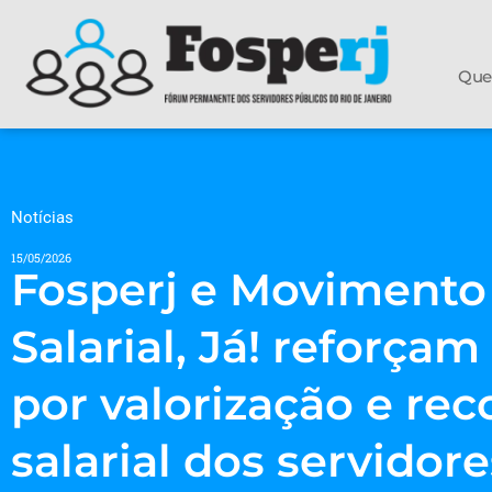
Que
Notícias
15/05/2026
Fosperj e Moviment
Salarial, Já! reforçam
por valorização e re
salarial dos servidor