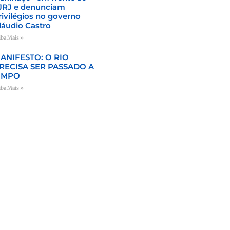
JRJ e denunciam
rivilégios no governo
láudio Castro
iba Mais »
ANIFESTO: O RIO
RECISA SER PASSADO A
IMPO
iba Mais »