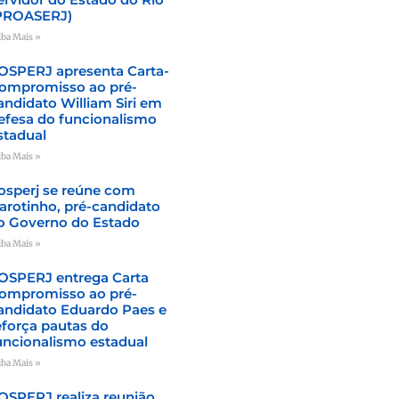
PROASERJ)
iba Mais »
OSPERJ apresenta Carta-
ompromisso ao pré-
andidato William Siri em
efesa do funcionalismo
stadual
iba Mais »
osperj se reúne com
arotinho, pré-candidato
o Governo do Estado
iba Mais »
OSPERJ entrega Carta
ompromisso ao pré-
andidato Eduardo Paes e
eforça pautas do
uncionalismo estadual
iba Mais »
OSPERJ realiza reunião