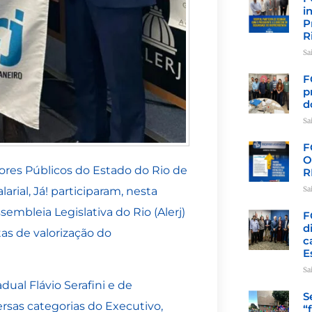
i
P
R
Sa
F
p
d
Sa
F
O
es Públicos do Estado do Rio de
R
Sa
rial, Já! participaram, nesta
sembleia Legislativa do Rio (Alerj)
F
d
as de valorização do
c
E
Sa
dual Flávio Serafini e de
S
rsas categorias do Executivo,
“