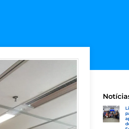
Notícia
L
p
a
d
S