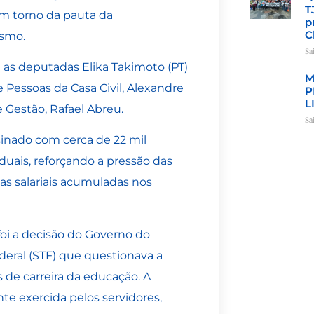
T
em torno da pauta da
p
C
ismo.
Sa
a as deputadas Elika Takimoto (PT)
M
 Pessoas da Casa Civil, Alexandre
P
L
 Gestão, Rafael Abreu.
Sa
sinado com cerca de 22 mil
duais, reforçando a pressão das
as salariais acumuladas nos
foi a decisão do Governo do
deral (STF) que questionava a
 de carreira da educação. A
te exercida pelos servidores,