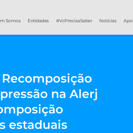
m Somos
Entidades
#VcPrecisaSaber
Notícias
Apo
o Recomposição
 pressão na Alerj
composição
es estaduais