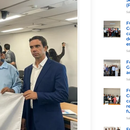
(
Sa
F
C
c
d
e
Sa
F
G
a
Sa
F
C
c
r
f
Sa
F