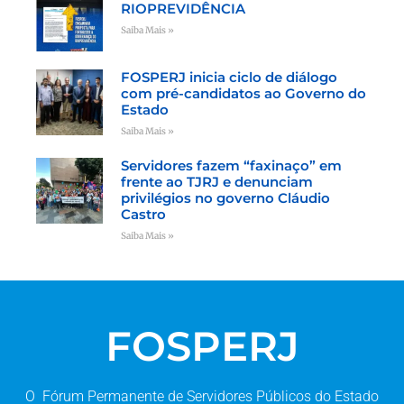
RIOPREVIDÊNCIA
Saiba Mais »
FOSPERJ inicia ciclo de diálogo
com pré-candidatos ao Governo do
Estado
Saiba Mais »
Servidores fazem “faxinaço” em
frente ao TJRJ e denunciam
privilégios no governo Cláudio
Castro
Saiba Mais »
FOSPERJ
O Fórum Permanente de Servidores Públicos do Estado