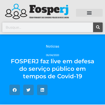
Notícias
06/04/2020
FOSPERJ faz live em defesa
do serviço público em
tempos de Covid-19