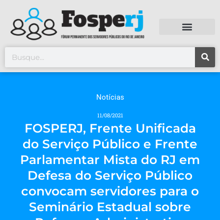
Notícias
11/08/2021
FOSPERJ, Frente Unificada
do Serviço Público e Frente
Parlamentar Mista do RJ em
Defesa do Serviço Público
convocam servidores para o
Seminário Estadual sobre