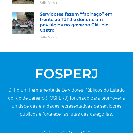
Saiba Mais »
Servidores fazem “faxinaço” em
frente ao TJRJ e denunciam
privilégios no governo Cláudio
Castro
Saiba Mais »
FOSPERJ
O Fórum Permanente de Servidores Públicos do Estado
do Rio de Janeiro (FOSPERJ) foi criado para promover a
unidade das entidades representativas de servidores
públicos e fortalecer as lutas das categorias.