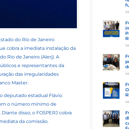
f
Sa
F
i
P
R
stado do Rio de Janeiro
Sa
e cobra a imediata instalação da
F
o Rio de Janeiro (Alerj). A
p
públicos e representantes da
d
uração das irregularidades
Sa
anco Master.
F
O
R
o deputado estadual Flávio
Sa
6 com o número mínimo de
F
j. Diante disso, o FOSPERJ cobra
d
imediata da comissão.
c
E