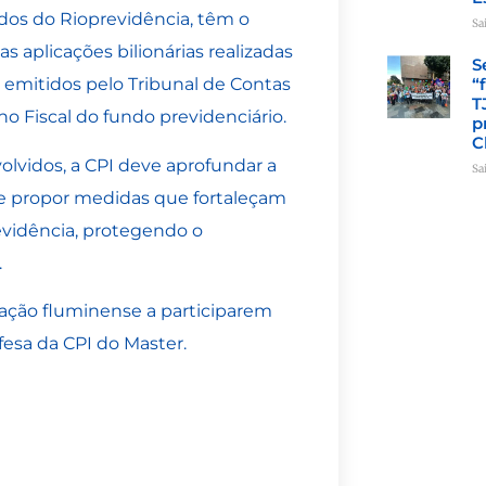
dos do Rioprevidência, têm o
Sa
s aplicações bilionárias realizadas
S
“
 emitidos pelo Tribunal de Contas
T
ho Fiscal do fundo previdenciário.
p
C
olvidos, a CPI deve aprofundar a
Sa
 e propor medidas que fortaleçam
evidência, protegendo o
.
lação fluminense a participarem
esa da CPI do Master.