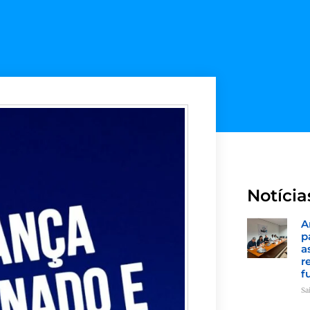
Notícia
A
p
a
r
f
Sa