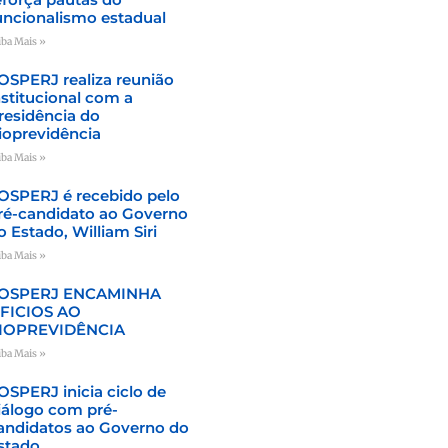
uncionalismo estadual
iba Mais »
OSPERJ realiza reunião
nstitucional com a
residência do
ioprevidência
iba Mais »
OSPERJ é recebido pelo
ré-candidato ao Governo
o Estado, William Siri
iba Mais »
OSPERJ ENCAMINHA
FICIOS AO
IOPREVIDÊNCIA
iba Mais »
OSPERJ inicia ciclo de
iálogo com pré-
andidatos ao Governo do
stado