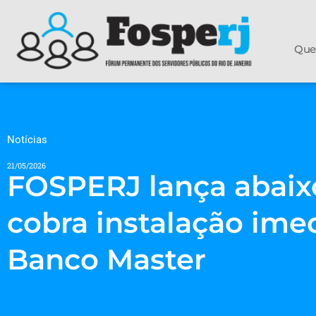
Que
Notícias
21/05/2026
FOSPERJ lança abaix
cobra instalação ime
Banco Master