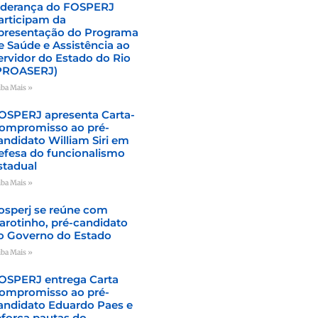
iderança do FOSPERJ
articipam da
presentação do Programa
e Saúde e Assistência ao
ervidor do Estado do Rio
PROASERJ)
iba Mais »
OSPERJ apresenta Carta-
ompromisso ao pré-
andidato William Siri em
efesa do funcionalismo
stadual
iba Mais »
osperj se reúne com
arotinho, pré-candidato
o Governo do Estado
iba Mais »
OSPERJ entrega Carta
ompromisso ao pré-
andidato Eduardo Paes e
eforça pautas do