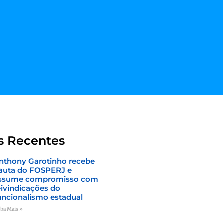
s Recentes
nthony Garotinho recebe
auta do FOSPERJ e
ssume compromisso com
eivindicações do
uncionalismo estadual
iba Mais »