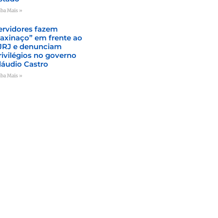
iba Mais »
ervidores fazem
faxinaço” em frente ao
JRJ e denunciam
rivilégios no governo
láudio Castro
iba Mais »