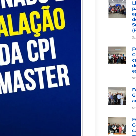
L
p
a
d
S
(
Sa
F
C
c
d
e
Sa
F
G
a
Sa
F
C
c
r