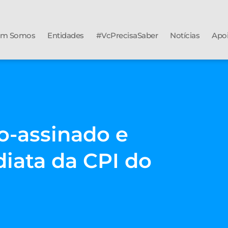
m Somos
Entidades
#VcPrecisaSaber
Notícias
Apo
o-assinado e
diata da CPI do