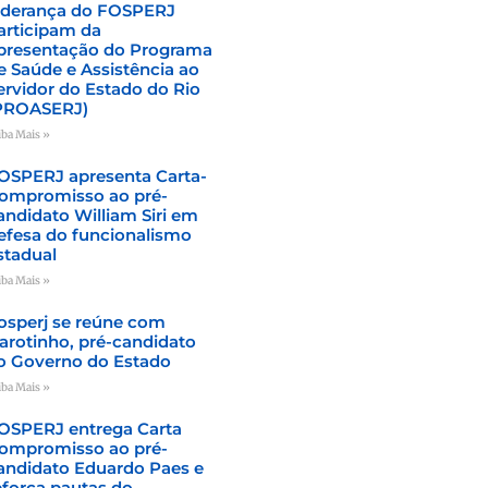
iderança do FOSPERJ
articipam da
presentação do Programa
e Saúde e Assistência ao
ervidor do Estado do Rio
PROASERJ)
iba Mais »
OSPERJ apresenta Carta-
ompromisso ao pré-
andidato William Siri em
efesa do funcionalismo
stadual
iba Mais »
osperj se reúne com
arotinho, pré-candidato
o Governo do Estado
iba Mais »
OSPERJ entrega Carta
ompromisso ao pré-
andidato Eduardo Paes e
eforça pautas do