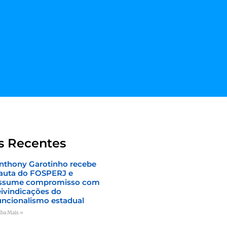
s Recentes
nthony Garotinho recebe
auta do FOSPERJ e
ssume compromisso com
eivindicações do
uncionalismo estadual
iba Mais »