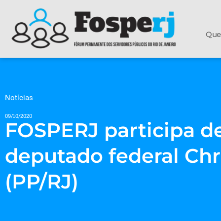
Que
Notícias
09/10/2020
FOSPERJ participa d
deputado federal Chr
(PP/RJ)