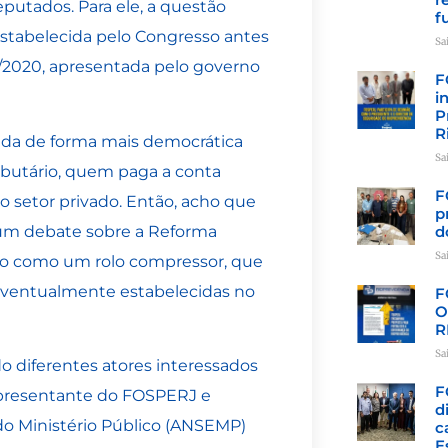
putados. Para ele, a questão
f
 estabelecida pelo Congresso antes
Sa
/2020, apresentada pelo governo
F
i
P
R
ida de forma mais democrática
Sa
ributário, quem paga a conta
F
 setor privado. Então, acho que
p
a um debate sobre a Reforma
d
Sa
ão como um rolo compressor, que
 eventualmente estabelecidas no
F
O
R
Sa
o diferentes atores interessados
F
epresentante do FOSPERJ e
d
do Ministério Público (ANSEMP)
c
E