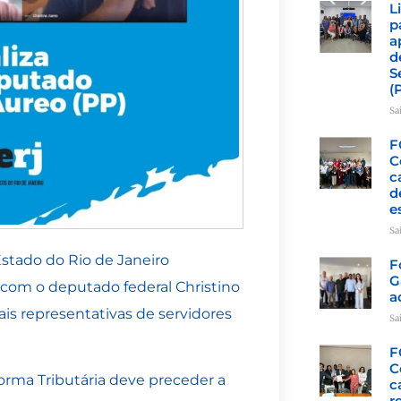
L
p
a
d
S
(
Sa
F
C
c
d
e
Sa
stado do Rio de Janeiro
F
G
 com o deputado federal Christino
a
is representativas de servidores
Sa
F
C
orma Tributária deve preceder a
c
r