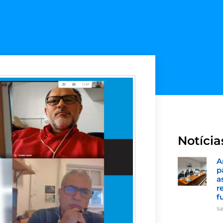
Notícia
A
p
a
r
f
Sa