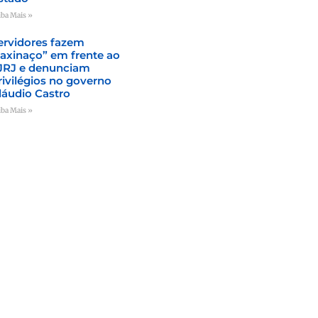
iba Mais »
ervidores fazem
faxinaço” em frente ao
JRJ e denunciam
rivilégios no governo
láudio Castro
iba Mais »