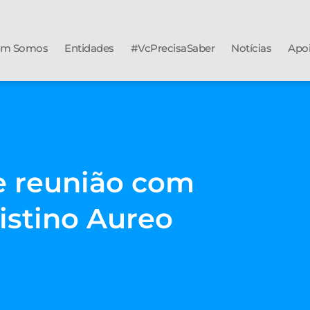
m Somos
Entidades
#VcPrecisaSaber
Notícias
Apo
e reunião com
istino Aureo