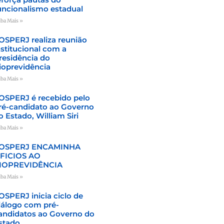
uncionalismo estadual
iba Mais »
OSPERJ realiza reunião
nstitucional com a
residência do
ioprevidência
iba Mais »
OSPERJ é recebido pelo
ré-candidato ao Governo
o Estado, William Siri
iba Mais »
OSPERJ ENCAMINHA
FICIOS AO
IOPREVIDÊNCIA
iba Mais »
OSPERJ inicia ciclo de
iálogo com pré-
andidatos ao Governo do
stado