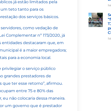
icos já estão limitados pela
Sa
 um teto tanto para os
S
restação dos serviços básicos.
“
T
s servidores, como vedação de
p
C
 Lei Complementar nº 173/2020, já
Sa
s entidades destacaram que, em
 municipal é a maior empregadora;
ais para a economia local.
rivilegiar o serviço público
ão grandes prestadores de
que ter esse retorno”, afirmou.
 ocupam entre 75 e 80% das
 eu não colocaria dessa maneira.
or um governo que é prestador