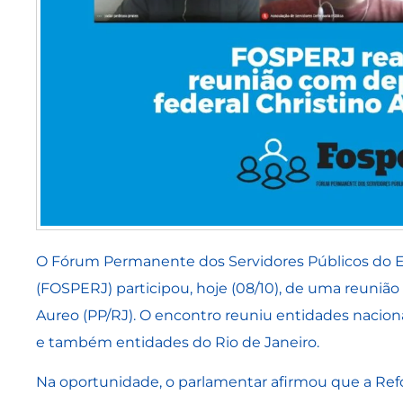
O Fórum Permanente dos Servidores Públicos do E
(FOSPERJ) participou, hoje (08/10), de uma reunião
Aureo (PP/RJ). O encontro reuniu entidades naciona
e também entidades do Rio de Janeiro.
Na oportunidade, o parlamentar afirmou que a Ref