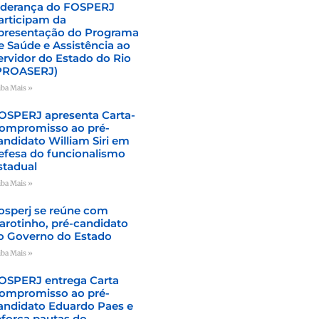
iderança do FOSPERJ
articipam da
presentação do Programa
e Saúde e Assistência ao
ervidor do Estado do Rio
PROASERJ)
iba Mais »
OSPERJ apresenta Carta-
ompromisso ao pré-
andidato William Siri em
efesa do funcionalismo
stadual
iba Mais »
osperj se reúne com
arotinho, pré-candidato
o Governo do Estado
iba Mais »
OSPERJ entrega Carta
ompromisso ao pré-
andidato Eduardo Paes e
eforça pautas do