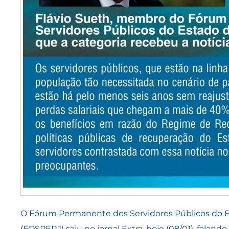
O Fórum Permanente dos Servidores Públicos do E
(FOSPERJ) saiu no jornal Extra, hoje (08/01), faland