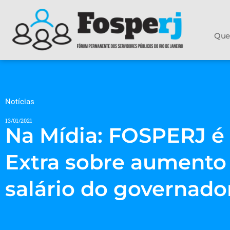
Que
Notícias
13/01/2021
Na Mídia: FOSPERJ é 
Extra sobre aumento 
salário do governador