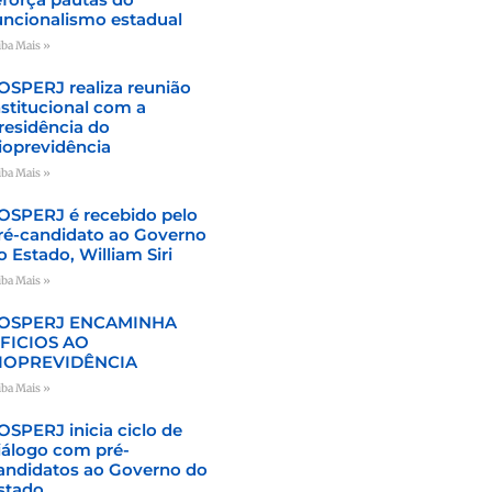
uncionalismo estadual
iba Mais »
OSPERJ realiza reunião
nstitucional com a
residência do
ioprevidência
iba Mais »
OSPERJ é recebido pelo
ré-candidato ao Governo
o Estado, William Siri
iba Mais »
OSPERJ ENCAMINHA
FICIOS AO
IOPREVIDÊNCIA
iba Mais »
OSPERJ inicia ciclo de
iálogo com pré-
andidatos ao Governo do
stado