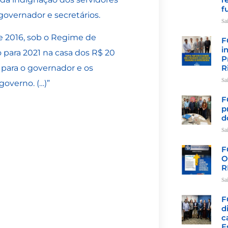
f
governador e secretários.
Sa
e 2016, sob o Regime de
F
i
 para 2021 na casa dos R$ 20
P
R
s para o governador e os
Sa
governo. (…)”
F
p
d
Sa
F
O
R
Sa
F
d
c
E