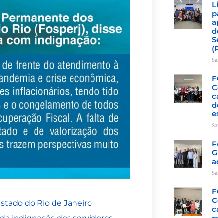
L
p
a
d
S
(
Sa
F
C
c
d
e
Sa
F
G
a
Sa
F
C
stado do Rio de Janeiro
c
o da indignação dos servidores
r