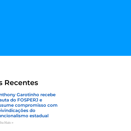
s Recentes
nthony Garotinho recebe
auta do FOSPERJ e
ssume compromisso com
eivindicações do
uncionalismo estadual
iba Mais »