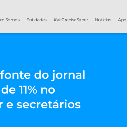
m Somos
Entidades
#VcPrecisaSaber
Notícias
Apo
fonte do jornal
de 11% no
 e secretários