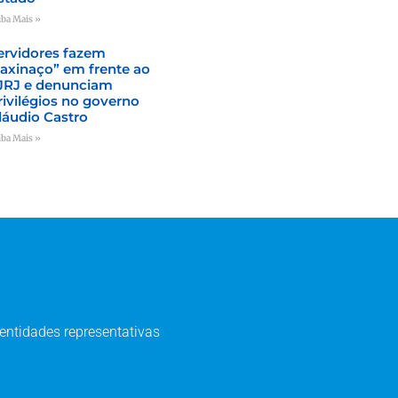
iba Mais »
ervidores fazem
faxinaço” em frente ao
JRJ e denunciam
rivilégios no governo
láudio Castro
iba Mais »
entidades representativas