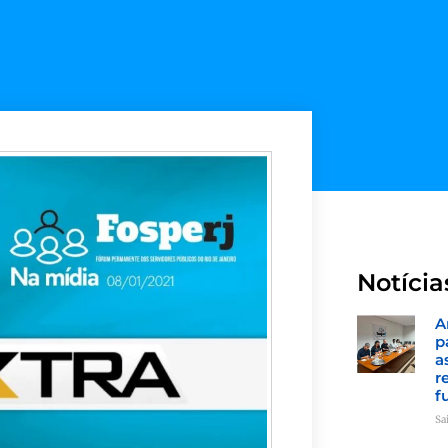
Notícia
A
p
a
r
f
Sa