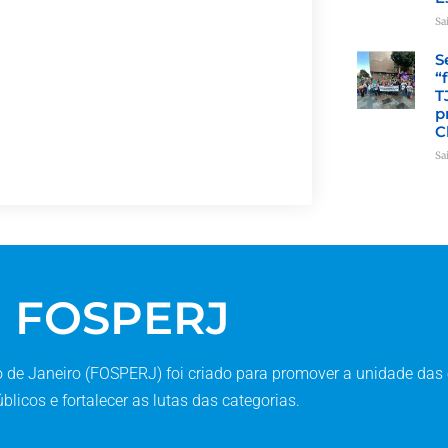
Sa
S
“
T
p
C
Sa
FOSPERJ
de Janeiro (FOSPERJ) foi criado para promover a unidade das 
blicos e fortalecer as lutas das categorias.