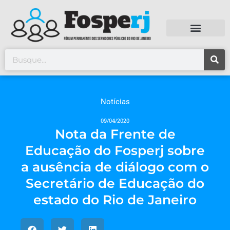
Notícias
09/04/2020
Nota da Frente de
Educação do Fosperj sobre
a ausência de diálogo com o
Secretário de Educação do
estado do Rio de Janeiro