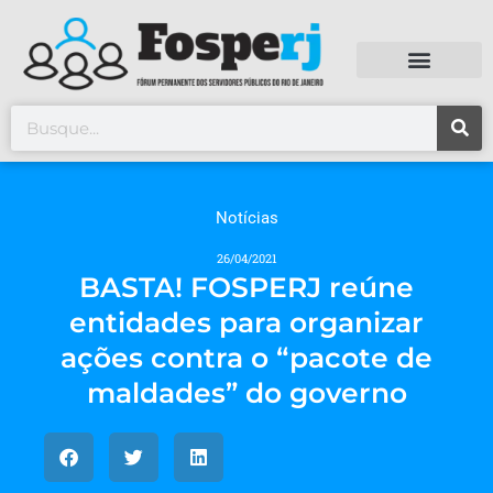
Notícias
26/04/2021
BASTA! FOSPERJ reúne
entidades para organizar
ações contra o “pacote de
maldades” do governo