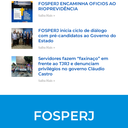
FOSPERJ ENCAMINHA OFICIOS AO
RIOPREVIDÊNCIA
Saiba Mais »
FOSPERJ inicia ciclo de diálogo
com pré-candidatos ao Governo do
Estado
Saiba Mais »
Servidores fazem “faxinaço” em
frente ao TJRJ e denunciam
privilégios no governo Cláudio
Castro
Saiba Mais »
FOSPERJ